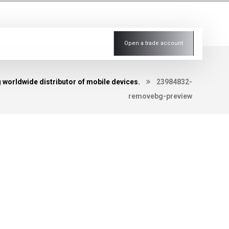
Open a trade account
 worldwide distributor of mobile devices.
23984832-
removebg-preview