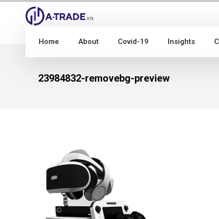
Home
About
Covid-19
Insights
C
23984832-removebg-preview